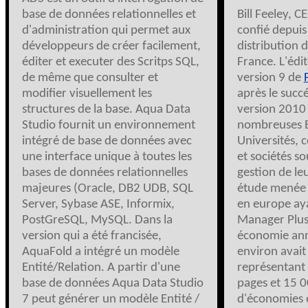
base de données relationnelles et
Bill Feeley, 
d'administration qui permet aux
confié depuis
développeurs de créer facilement,
distribution d
éditer et executer des Scritps SQL,
France. L'édi
de même que consulter et
version 9 de
modifier visuellement les
après le succ
structures de la base. Aqua Data
version 2010 
Studio fournit un environnement
nombreuses E
intégré de base de données avec
Universités, 
une interface unique à toutes les
et sociétés s
bases de données relationnelles
gestion de le
majeures (Oracle, DB2 UDB, SQL
étude menée 
Server, Sybase ASE, Informix,
en europe aya
PostGreSQL, MySQL. Dans la
Manager Plus
version qui a été francisée,
économie ann
AquaFold a intégré un modèle
environ avait 
Entité/Relation. A partir d'une
représentant
base de données Aqua Data Studio
pages et 15 
7 peut générer un modèle Entité /
d'économies