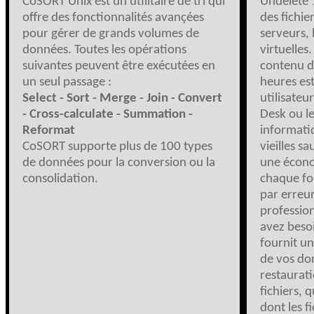
CoSORT Unix est un utilitaire de tri qui
Undelete 1
offre des fonctionnalités avançées
des fichie
pour gérer de grands volumes de
serveurs, 
données. Toutes les opérations
virtuelles
suivantes peuvent être exécutées en
contenu do
un seul passage :
heures est
Select - Sort - Merge - Join - Convert
utilisateu
- Cross-calculate - Summation -
Desk ou l
Reformat
informatiq
CoSORT supporte plus de 100 types
vieilles s
de données pour la conversion ou la
une écono
consolidation.
chaque foi
par erreu
profession
avez beso
fournit u
de vos do
restaurat
fichiers, 
dont les f