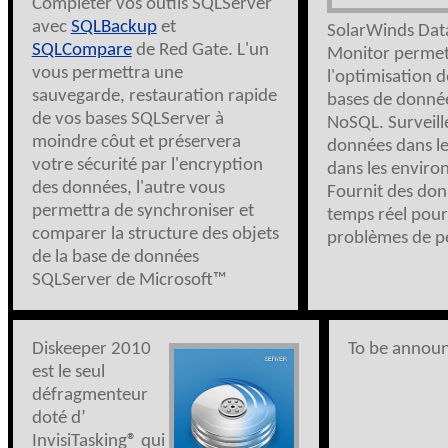
Compléter vos outils SQLServer
avec
SQLBackup
et
SolarWinds Dat
SQLCompare
de Red Gate. L'un
Monitor permet 
vous permettra une
l'optimisation 
sauvegarde, restauration rapide
bases de donné
de vos bases SQLServer à
NoSQL. Surveille
moindre côut et préservera
données dans le 
votre sécurité par l'encryption
dans les enviro
des données, l'autre vous
Fournit des don
permettra de synchroniser et
temps réel pour 
comparer la structure des objets
problèmes de p
de la base de données
SQLServer de Microsoft™
Diskeeper 2010
To be annou
est le seul
défragmenteur
doté d’
InvisiTasking
®
qui