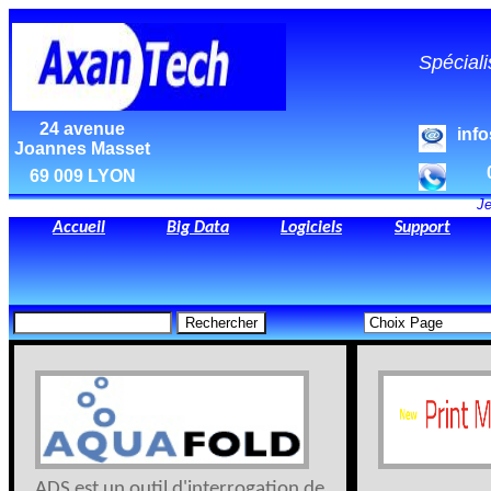
Spéciali
24 avenue
inf
Joannes Masset
69 009 LYON
Je
Accueil
Big Data
Logiciels
Support
ADS est un outil d'interrogation de