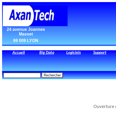
24 avenue Joannes
Masset
69 009 LYON
Accueil
Big Data
Logiciels
Support
Ouverture 