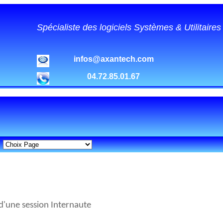
Spécialiste des logiciels Systèmes & Utilitaire
infos@axantech.com
04.72.85.01.67
d'une session Internaute