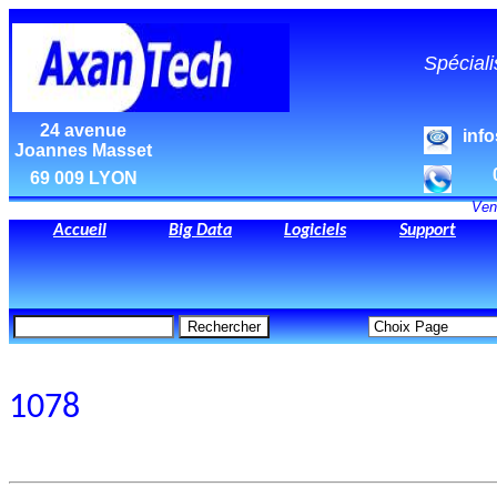
Spéciali
24 avenue
inf
Joannes Masset
69 009 LYON
Ven
Accueil
Big Data
Logiciels
Support
1078